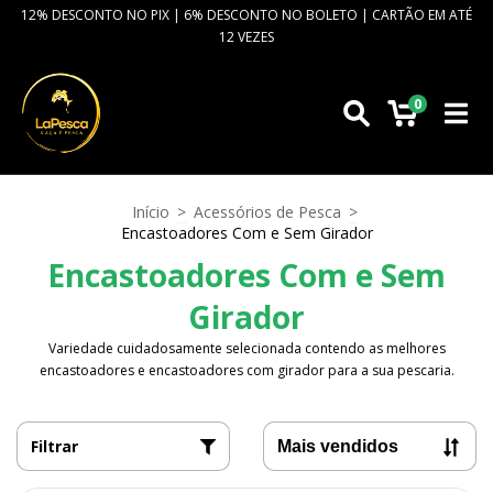
12% DESCONTO NO PIX | 6% DESCONTO NO BOLETO | CARTÃO EM ATÉ
12 VEZES
0
Início
>
Acessórios de Pesca
>
Encastoadores Com e Sem Girador
Encastoadores Com e Sem
Girador
Variedade cuidadosamente selecionada contendo as melhores
encastoadores e encastoadores com girador para a sua pescaria.
Filtrar