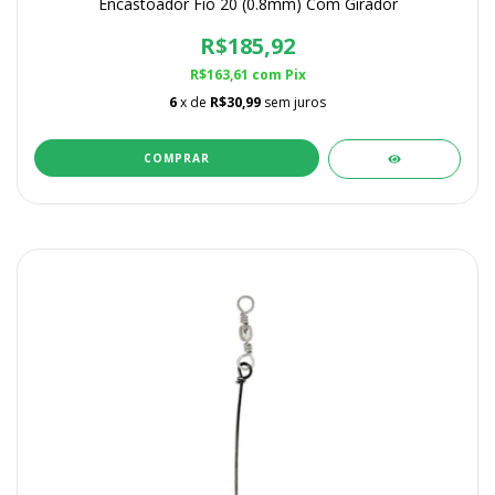
Encastoador Fio 20 (0.8mm) Com Girador
R$185,92
R$163,61
com
Pix
6
x de
R$30,99
sem juros
COMPRAR