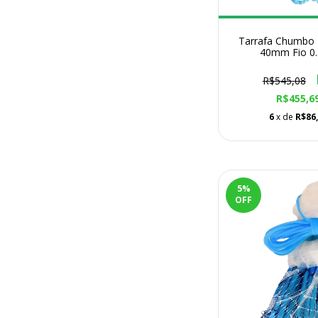
Tarrafa Chumbo 
40mm Fio 0.
R$545,08
R$455,6
6
x de
R$86
5
%
OFF