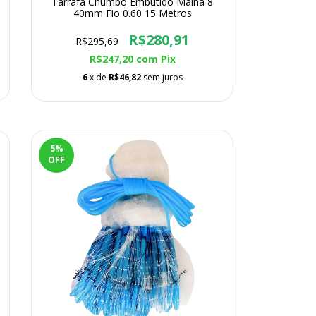
Tarrafa Chumbo Embutido Malha 8
40mm Fio 0.60 15 Metros
R$280,91
R$295,69
R$247,20
com
Pix
6
x de
R$46,82
sem juros
5
%
OFF