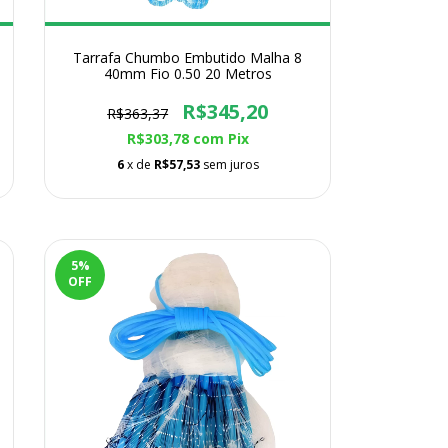
Tarrafa Chumbo Embutido Malha 8
40mm Fio 0.50 20 Metros
R$345,20
R$363,37
R$303,78
com
Pix
6
x de
R$57,53
sem juros
5
%
OFF