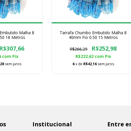
Embutido Malha 8
Tarrafa Chumbo Embutido Malha 8
50 18 Metros
40mm Fio 0.50 15 Metros
R$307,66
R$252,98
R$266,29
4
com
Pix
R$222,62
com
Pix
,28
sem juros
6
x de
R$42,16
sem juros
os
Institucional
Entre e