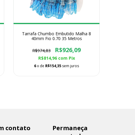
Tarrafa Chumbo Embutido Malha 8
40mm Fio 0.70 35 Metros
R$926,09
R$974,83
R$814,96
com
Pix
6
x de
R$154,35
sem juros
m contato
Permaneça