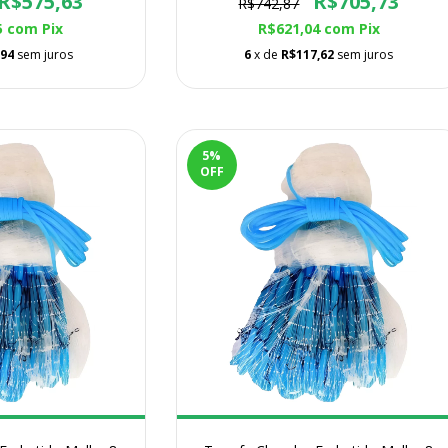
R$575,63
R$705,73
R$742,87
5
com
Pix
R$621,04
com
Pix
,94
sem juros
6
x de
R$117,62
sem juros
5
%
OFF