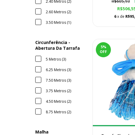
R$605,93
2.40 Metros (2)
R$506,5
2.60 Metros (2)
6
x de
R$95
3.50 Metros (1)
Circunferência -
5
%
Abertura Da Tarrafa
OFF
5 Metros (3)
6.25 Metros (3)
7.50 Metros (3)
3.75 Metros (2)
4.50 Metros (2)
8.75 Metros (2)
Malha