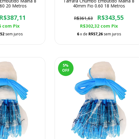
Embutido Malha 8
Tarrafa Chumbo Embutido Malha 8
60 20 Metros
40mm Fio 0.60 18 Metros
R$387,11
R$343,55
R$361,63
6
com
Pix
R$302,32
com
Pix
,52
sem juros
6
x de
R$57,26
sem juros
5
%
OFF