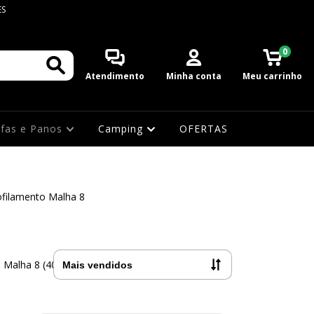
ES
0
Atendimento
Minha conta
Meu carrinho
afas e Panos
Camping
OFERTAS
ofilamento Malha 8
Malha 8 (40mm)