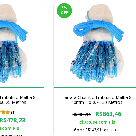
5
%
OFF
Embutido Malha 8
Tarrafa Chumbo Embutido Malha 8
60 25 Metros
40mm Fio 0.70 30 Metros
(1)
R$863,46
R$908,91
R$478,23
R$759,84
com
Pix
4
com
Pix
6
x de
R$143,91
sem juros