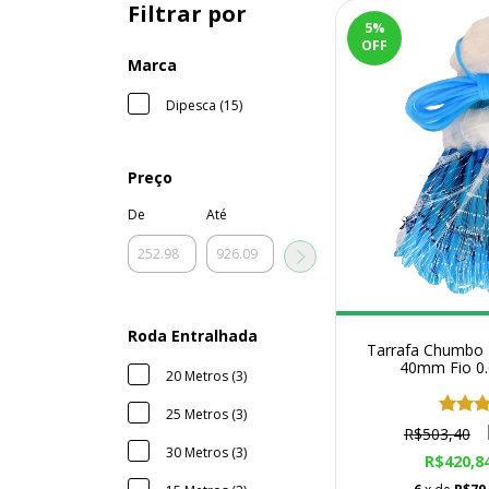
Filtrar por
5
%
OFF
Marca
Dipesca (15)
Preço
De
Até
Roda Entralhada
Tarrafa Chumbo 
40mm Fio 0.
20 Metros (3)
25 Metros (3)
R$503,40
30 Metros (3)
R$420,8