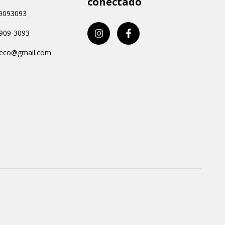
conectado
9093093
9909-3093
aeco@gmail.com