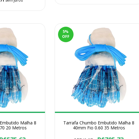
,71
sem juros
5
%
OFF
Embutido Malha 8
Tarrafa Chumbo Embutido Malha 8
70 20 Metros
40mm Fio 0.60 35 Metros