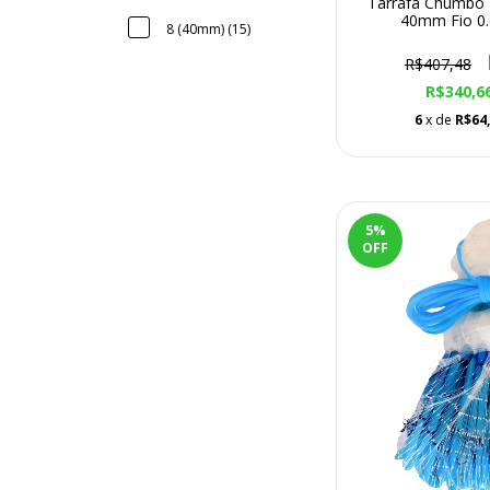
Tarrafa Chumbo 
40mm Fio 0.
8 (40mm) (15)
R$407,48
R$340,6
6
x de
R$64
5
%
OFF