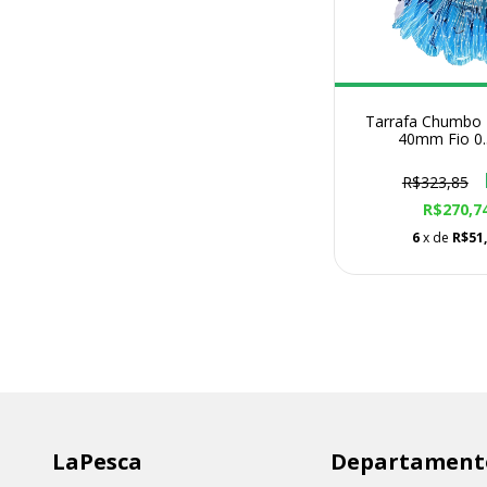
Tarrafa Chumbo 
40mm Fio 0.
R$323,85
R$270,7
6
x de
R$51
LaPesca
Departament