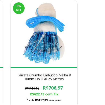
5
%
OFF
Tarrafa Chumbo Embutido Malha 8
40mm Fio 0.70 25 Metros
R$706,97
R$744,18
R$622,13
com
Pix
6
x de
R$117,83
sem juros