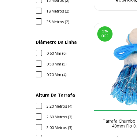
6
x de
R$79
15 Metros (2)
18 Metros (2)
35 Metros (2)
5
%
OFF
Diâmetro Da Linha
0.60 Mm (6)
0.50 Mm (5)
0.70 Mm (4)
Altura Da Tarrafa
3.20 Metros (4)
2.80 Metros (3)
Tarrafa Chumbo 
40mm Fio 0.
3.00 Metros (3)