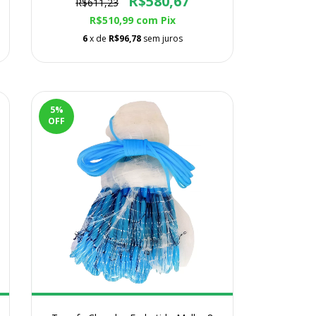
R$580,67
R$611,23
R$510,99
com
Pix
6
x de
R$96,78
sem juros
5
%
OFF