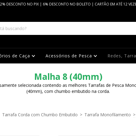
2% DESCONTO NO PIX | 6% DESCONTO NO BOLETO | CARTÃO EM ATÉ 12 VEZ
órios de Caça
Acessórios de Pesca
Redes, Tarr
Malha 8 (40mm)
samente selecionada contendo as melhores Tarrafas de Pesca Mon
(40mm), com chumbo embutido na corda.
Tarrafa Corda com Chumbo Embutido
>
Tarrafa Monofilamento
>