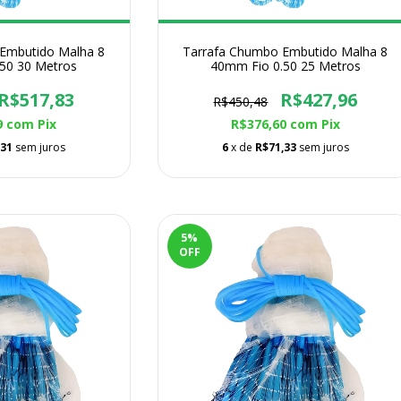
Embutido Malha 8
Tarrafa Chumbo Embutido Malha 8
50 30 Metros
40mm Fio 0.50 25 Metros
R$517,83
R$427,96
R$450,48
9
com
Pix
R$376,60
com
Pix
,31
sem juros
6
x de
R$71,33
sem juros
5
%
OFF