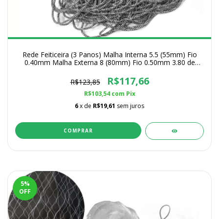
Rede Feiticeira (3 Panos) Malha Interna 5.5 (55mm) Fio
0.40mm Malha Externa 8 (80mm) Fio 0.50mm 3.80 de
Altura
R$117,66
R$123,85
R$103,54
com
Pix
6
x de
R$19,61
sem juros
COMPRAR
5
%
OFF