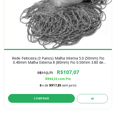
Rede Feiticeira (3 Panos) Malha Interna 5.0 (50mm) Fio
0.40mm Malha Externa 8 (80mm) Fio 0.50mm 3.80 de
Altura
R$107,07
R$112,71
R$94,22
com
Pix
6
x de
R$17,85
sem juros
COMPRAR