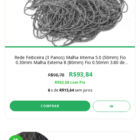
Rede Feiticeira (3 Panos) Malha Interna 5.0 (50mm) Fio
0.30mm Malha Externa 8 (80mm) Fio 0.50mm 3.80 de
Altura
R$93,84
R$98,78
R$82,58
com
Pix
6
x de
R$15,64
sem juros
COMPRAR
5
%