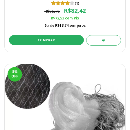
(1)
R$82,42
R$86,76
R$72,53
com
Pix
6
x de
R$13,74
sem juros
COMPRAR
5
%
OFF