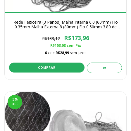
Rede Feiticeira (3 Panos) Malha Interna 6.0 (60mm) Fio
0.35mm Malha Externa 8 (80mm) Fio 0.50mm 3.80 de
Altura
R$173,96
R$183,12
R$153,08
com
Pix
6
x de
R$28,99
sem juros
COMPRAR
5
%
OFF