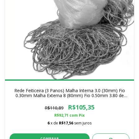
Rede Feiticeira (3 Panos) Malha Interna 3.0 (30mm) Fio
0.30mm Malha Externa 8 (80mm) Fio 0.50mm 3.80 de
Altura
R$105,35
R$110,89
R$92,71
com
Pix
6
x de
R$17,56
sem juros
COMPRAR