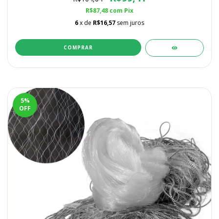
R$87,48
com
Pix
6
x de
R$16,57
sem juros
COMPRAR
5
%
OFF