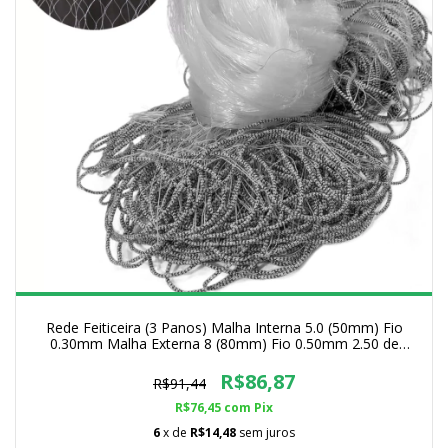
Rede Feiticeira (3 Panos) Malha Interna 5.0 (50mm) Fio
0.30mm Malha Externa 8 (80mm) Fio 0.50mm 2.50 de
Altura
R$86,87
R$91,44
R$76,45
com
Pix
6
x de
R$14,48
sem juros