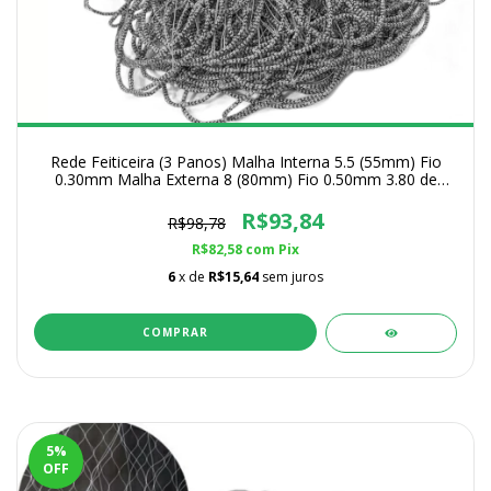
Rede Feiticeira (3 Panos) Malha Interna 5.5 (55mm) Fio
0.30mm Malha Externa 8 (80mm) Fio 0.50mm 3.80 de
Altura
R$93,84
R$98,78
R$82,58
com
Pix
6
x de
R$15,64
sem juros
COMPRAR
5
%
OFF