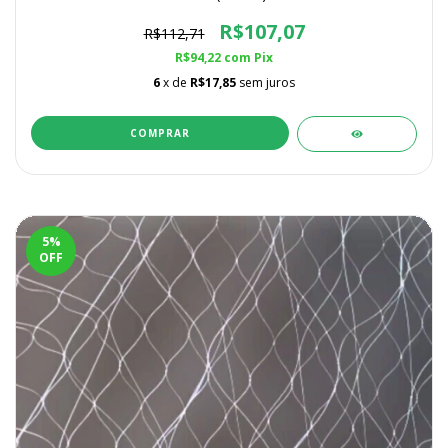
Altura
R$107,07
R$112,71
R$94,22
com
Pix
6
x de
R$17,85
sem juros
COMPRAR
5
%
OFF