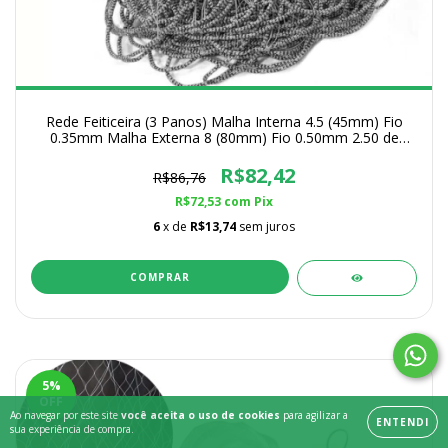
Rede Feiticeira (3 Panos) Malha Interna 4.5 (45mm) Fio
0.35mm Malha Externa 8 (80mm) Fio 0.50mm 2.50 de
Altura
R$82,42
R$86,76
R$72,53
com
Pix
6
x de
R$13,74
sem juros
COMPRAR
5
%
OFF
Ao navegar por este site
você aceita o uso de cookies
para agilizar a
ENTENDI
sua experiência de compra.