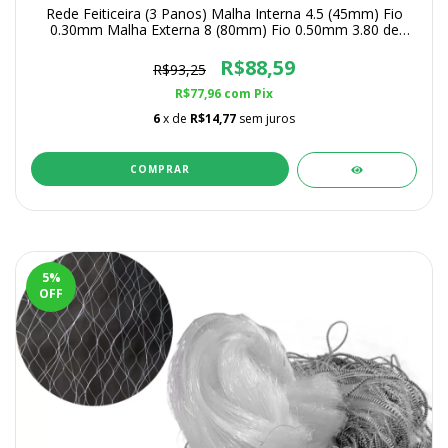
Rede Feiticeira (3 Panos) Malha Interna 4.5 (45mm) Fio
0.30mm Malha Externa 8 (80mm) Fio 0.50mm 3.80 de
Altura
R$88,59
R$93,25
R$77,96
com
Pix
6
x de
R$14,77
sem juros
COMPRAR
5
%
OFF