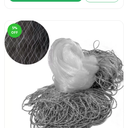
5
%
OFF