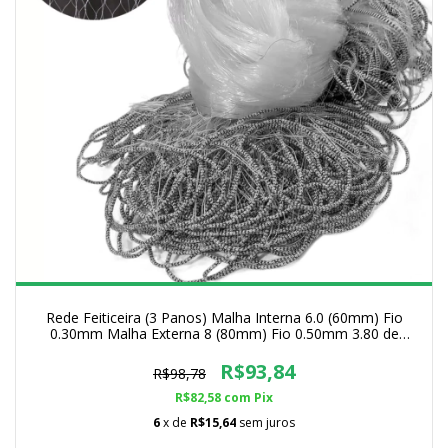
Rede Feiticeira (3 Panos) Malha Interna 6.0 (60mm) Fio
0.30mm Malha Externa 8 (80mm) Fio 0.50mm 3.80 de
Altura
R$93,84
R$98,78
R$82,58
com
Pix
6
x de
R$15,64
sem juros