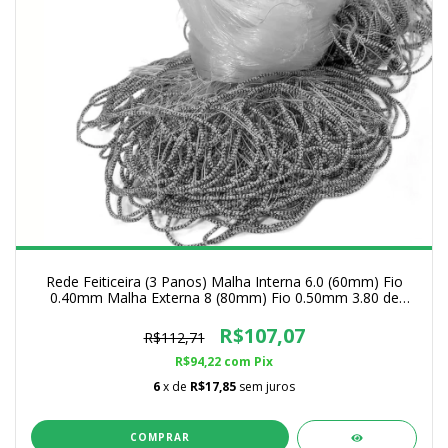
Rede Feiticeira (3 Panos) Malha Interna 6.0 (60mm) Fio
0.40mm Malha Externa 8 (80mm) Fio 0.50mm 3.80 de
Altura
R$107,07
R$112,71
R$94,22
com
Pix
6
x de
R$17,85
sem juros
COMPRAR