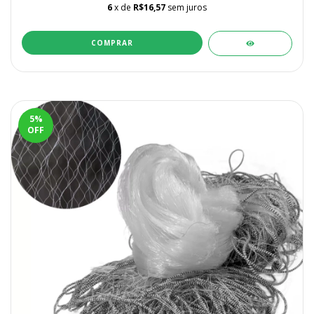
6
x de
R$16,57
sem juros
COMPRAR
5
%
OFF