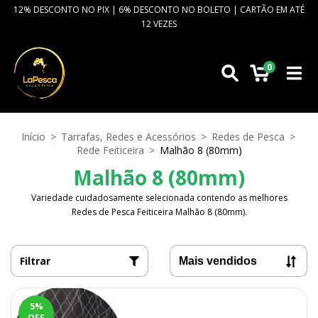
12% DESCONTO NO PIX | 6% DESCONTO NO BOLETO | CARTÃO EM ATÉ
12 VEZES
0
Início
>
Tarrafas, Redes e Acessórios
>
Redes de Pesca
>
Rede Feiticeira
>
Malhão 8 (80mm)
Malhão 8 (80mm)
Variedade cuidadosamente selecionada contendo as melhores
Redes de Pesca Feiticeira Malhão 8 (80mm).
Filtrar
5
%
OFF