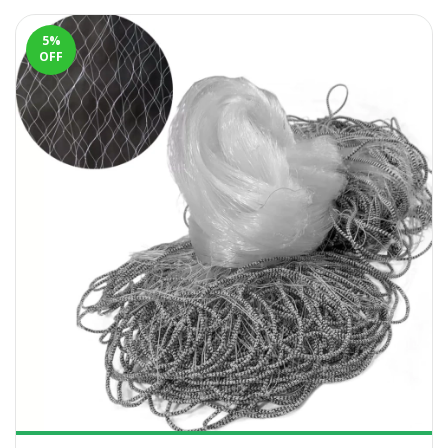
5
%
OFF