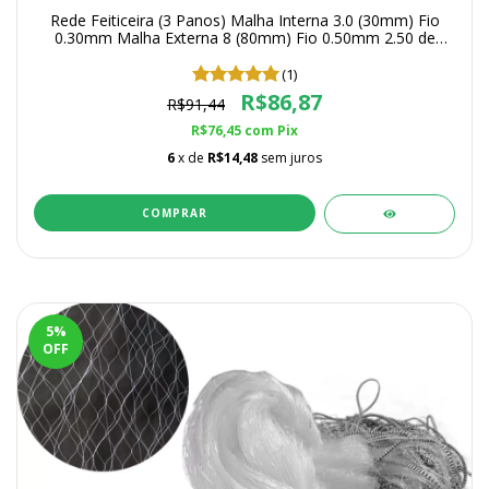
Rede Feiticeira (3 Panos) Malha Interna 3.0 (30mm) Fio
0.30mm Malha Externa 8 (80mm) Fio 0.50mm 2.50 de
Altura
(1)
R$86,87
R$91,44
R$76,45
com
Pix
6
x de
R$14,48
sem juros
COMPRAR
5
%
OFF