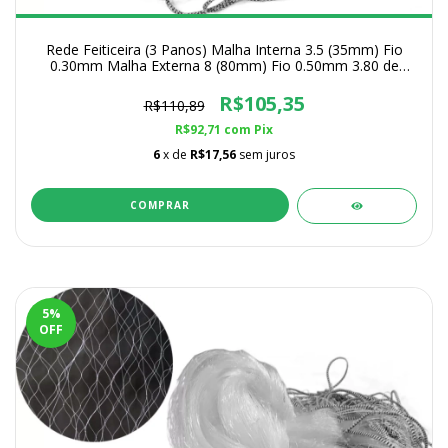
Rede Feiticeira (3 Panos) Malha Interna 3.5 (35mm) Fio
0.30mm Malha Externa 8 (80mm) Fio 0.50mm 3.80 de
Altura
R$105,35
R$110,89
R$92,71
com
Pix
6
x de
R$17,56
sem juros
COMPRAR
5
%
OFF