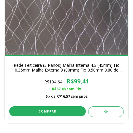
Rede Feiticeira (3 Panos) Malha Interna 4.5 (45mm) Fio
0.35mm Malha Externa 8 (80mm) Fio 0.50mm 3.80 de
Altura
R$99,41
R$104,64
R$87,48
com
Pix
6
x de
R$16,57
sem juros
COMPRAR