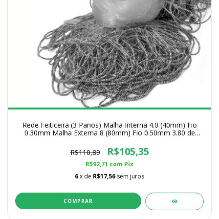
Rede Feiticeira (3 Panos) Malha Interna 4.0 (40mm) Fio
0.30mm Malha Externa 8 (80mm) Fio 0.50mm 3.80 de
Altura
R$105,35
R$110,89
R$92,71
com
Pix
6
x de
R$17,56
sem juros
COMPRAR