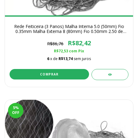
Rede Feiticeira (3 Panos) Malha Interna 5.0 (50mm) Fio
0.35mm Malha Externa 8 (80mm) Fio 0.50mm 2.50 de
Altura
R$82,42
R$86,76
R$72,53
com
Pix
6
x de
R$13,74
sem juros
COMPRAR
5
%
OFF