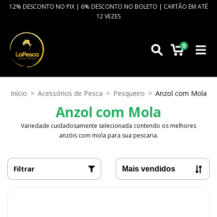
12% DESCONTO NO PIX | 6% DESCONTO NO BOLETO | CARTÃO EM ATÉ
12 VEZES
0
Início
>
Acessórios de Pesca
>
Pesqueiro
>
Anzol com Mola
Anzol com Mola
Variedade cuidadosamente selecionada contendo os melhores
anzóis com mola para sua pescaria.
Filtrar