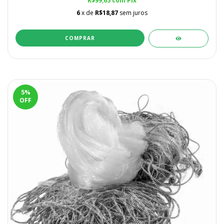
R$99,65
com
Pix
6
x de
R$18,87
sem juros
COMPRAR
5
%
OFF