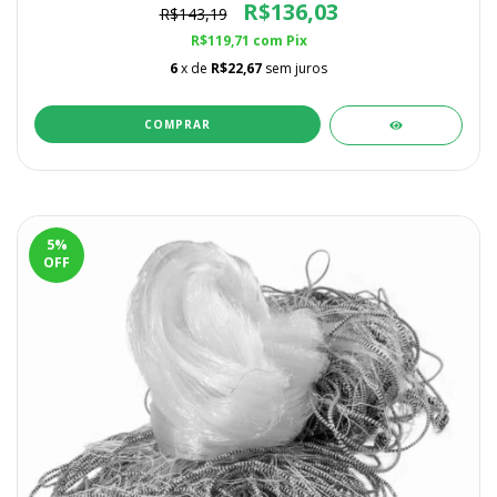
R$136,03
R$143,19
R$119,71
com
Pix
6
x de
R$22,67
sem juros
COMPRAR
5
%
OFF