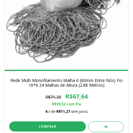
Rede Multi Monofilamento Malha 6 (60mm Entre Nós) Fio
16*6 24 Malhas de Altura (2.88 Metros)
R$67,64
R$71,20
R$59,52
com
Pix
6
x de
R$11,27
sem juros
COMPRAR