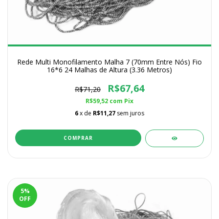
Rede Multi Monofilamento Malha 7 (70mm Entre Nós) Fio
16*6 24 Malhas de Altura (3.36 Metros)
R$67,64
R$71,20
R$59,52
com
Pix
6
x de
R$11,27
sem juros
COMPRAR
5
%
OFF