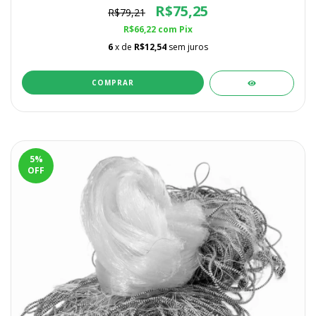
R$75,25
R$79,21
R$66,22
com
Pix
6
x de
R$12,54
sem juros
COMPRAR
5
%
OFF