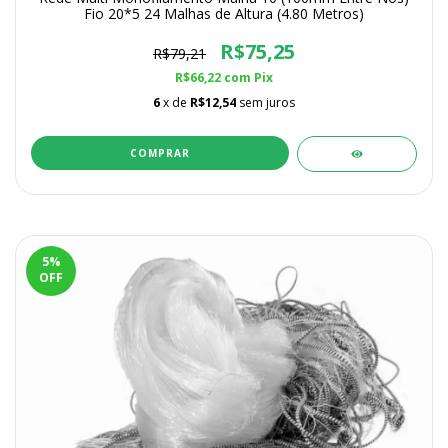
Fio 20*5 24 Malhas de Altura (4.80 Metros)
R$75,25
R$79,21
R$66,22
com
Pix
6
x de
R$12,54
sem juros
COMPRAR
5
%
OFF