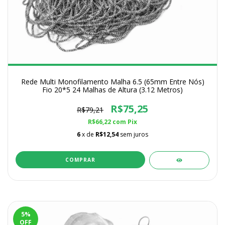
Rede Multi Monofilamento Malha 6.5 (65mm Entre Nós)
Fio 20*5 24 Malhas de Altura (3.12 Metros)
R$75,25
R$79,21
R$66,22
com
Pix
6
x de
R$12,54
sem juros
COMPRAR
5
%
OFF