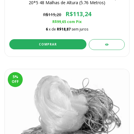
20*5 48 Malhas de Altura (5.76 Metros)
R$113,24
R$119,20
R$99,65
com
Pix
6
x de
R$18,87
sem juros
COMPRAR
5
%
OFF