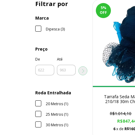
Filtrar por
5
%
OFF
Marca
Dipesca (3)
Preço
De
Até
Roda Entralhada
Tarrafa Seda M
210/18 30m C
20 Metros (1)
R$1.014,10
25 Metros (1)
R$847,4
30 Metros (1)
6
x de
R$160