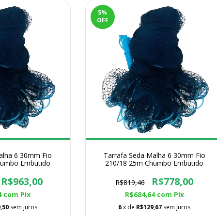
5
%
OFF
alha 6 30mm Fio
Tarrafa Seda Malha 6 30mm Fio
humbo Embutido
210/18 25m Chumbo Embutido
R$963,00
R$778,00
R$819,46
4
com
Pix
R$684,64
com
Pix
,50
sem juros
6
x de
R$129,67
sem juros