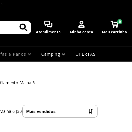
ES
0
Atendimento
Minha conta
Meu carrinho
afas e Panos
Camping
OFERTAS
filamento Malha 6
Malha 6 (30mm)