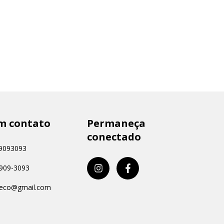
m contato
Permaneça
conectado
9093093
9909-3093
aeco@gmail.com