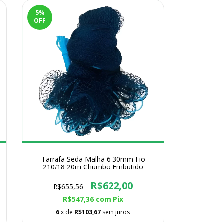
5
%
OFF
Tarrafa Seda Malha 6 30mm Fio
210/18 20m Chumbo Embutido
R$622,00
R$655,56
R$547,36
com
Pix
6
x de
R$103,67
sem juros