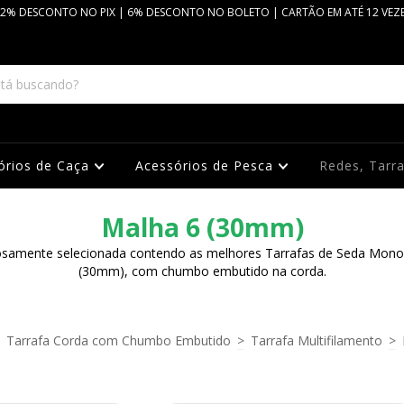
2% DESCONTO NO PIX | 6% DESCONTO NO BOLETO | CARTÃO EM ATÉ 12 VEZ
órios de Caça
Acessórios de Pesca
Redes, Tarr
Malha 6 (30mm)
osamente selecionada contendo as melhores Tarrafas de Seda Mono
(30mm), com chumbo embutido na corda.
Tarrafa Corda com Chumbo Embutido
>
Tarrafa Multifilamento
>