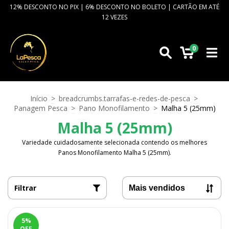
12% DESCONTO NO PIX | 6% DESCONTO NO BOLETO | CARTÃO EM ATÉ
12 VEZES
0
Início
>
breadcrumbs.tarrafas-e-redes-de-pesca
>
Panagem Pesca
>
Pano Monofilamento
>
Malha 5 (25mm)
Malha 5 (25mm)
Variedade cuidadosamente selecionada contendo os melhores
Panos Monofilamento Malha 5 (25mm).
Filtrar
5
%
OFF