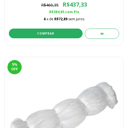
R$437,33
R$460,35
R$384,85
com
Pix
6
x de
R$72,89
sem juros
5
%
OFF