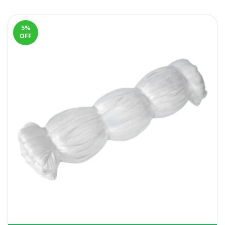
5
%
OFF