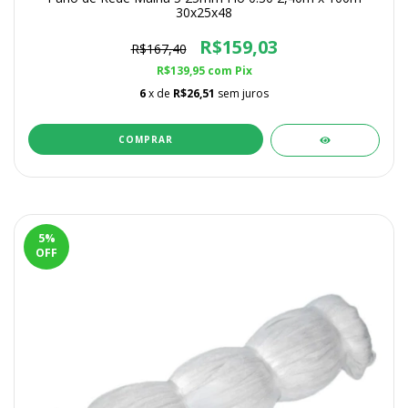
30x25x48
R$159,03
R$167,40
R$139,95
com
Pix
6
x de
R$26,51
sem juros
5
%
OFF