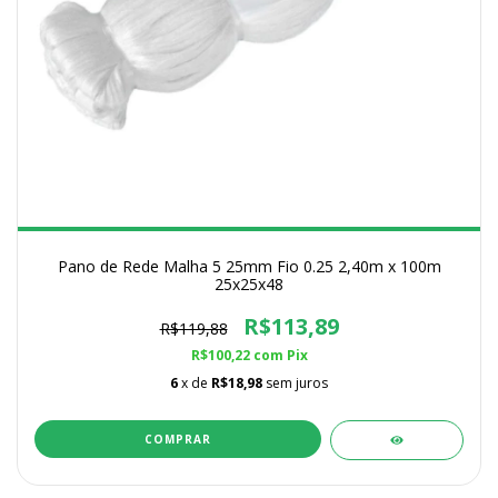
Pano de Rede Malha 5 25mm Fio 0.25 2,40m x 100m
25x25x48
R$113,89
R$119,88
R$100,22
com
Pix
6
x de
R$18,98
sem juros