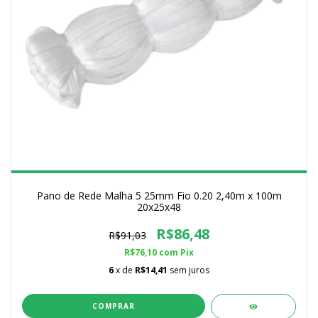
Pano de Rede Malha 5 25mm Fio 0.20 2,40m x 100m
20x25x48
R$86,48
R$91,03
R$76,10
com
Pix
6
x de
R$14,41
sem juros