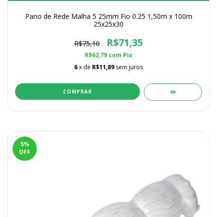
Pano de Rede Malha 5 25mm Fio 0.25 1,50m x 100m
25x25x30
R$71,35
R$75,10
R$62,79
com
Pix
6
x de
R$11,89
sem juros
5
%
OFF