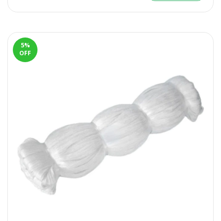
5
%
OFF