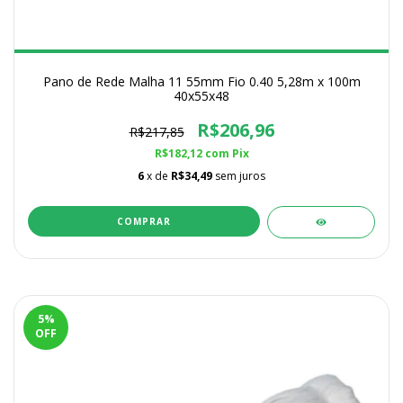
Pano de Rede Malha 11 55mm Fio 0.40 5,28m x 100m
40x55x48
R$206,96
R$217,85
R$182,12
com
Pix
6
x de
R$34,49
sem juros
5
%
OFF