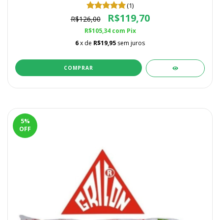
(1)
R$119,70
R$126,00
R$105,34
com
Pix
6
x de
R$19,95
sem juros
5
%
OFF