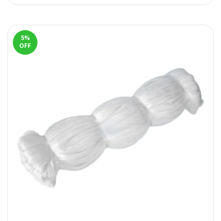
5
%
OFF