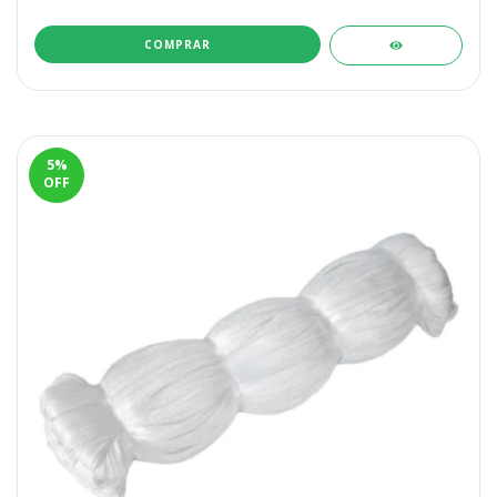
5
%
OFF