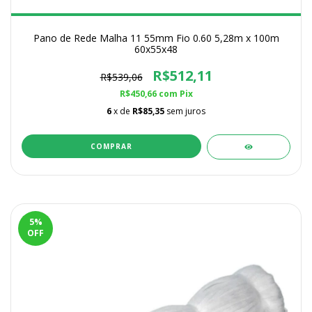
Pano de Rede Malha 11 55mm Fio 0.60 5,28m x 100m
60x55x48
R$512,11
R$539,06
R$450,66
com
Pix
6
x de
R$85,35
sem juros
5
%
OFF