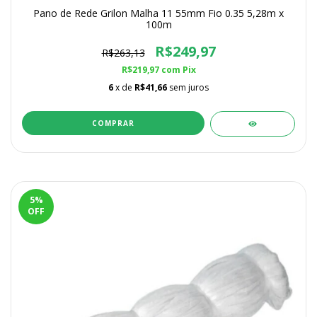
Pano de Rede Grilon Malha 11 55mm Fio 0.35 5,28m x
100m
R$249,97
R$263,13
R$219,97
com
Pix
6
x de
R$41,66
sem juros
5
%
OFF