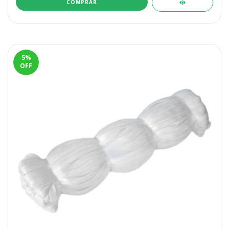
5
%
OFF