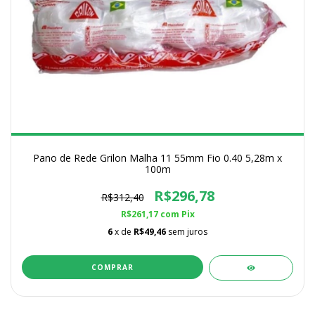
Pano de Rede Grilon Malha 11 55mm Fio 0.40 5,28m x
100m
R$296,78
R$312,40
R$261,17
com
Pix
6
x de
R$49,46
sem juros