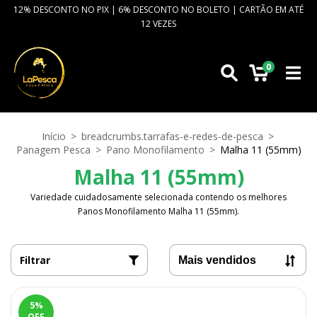
12% DESCONTO NO PIX | 6% DESCONTO NO BOLETO | CARTÃO EM ATÉ
12 VEZES
0
Início
>
breadcrumbs.tarrafas-e-redes-de-pesca
>
Panagem Pesca
>
Pano Monofilamento
>
Malha 11 (55mm)
Malha 11 (55mm)
Variedade cuidadosamente selecionada contendo os melhores
Panos Monofilamento Malha 11 (55mm).
Filtrar
5
%
OFF