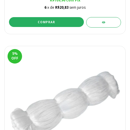
R$109,96
com
Pix
6
x de
R$20,83
sem juros
5
%
OFF