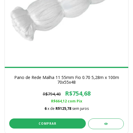
Pano de Rede Malha 11 55mm Fio 0.70 5,28m x 100m
70x55x48
R$754,68
R$794,40
R$664,12
com
Pix
6
x de
R$125,78
sem juros