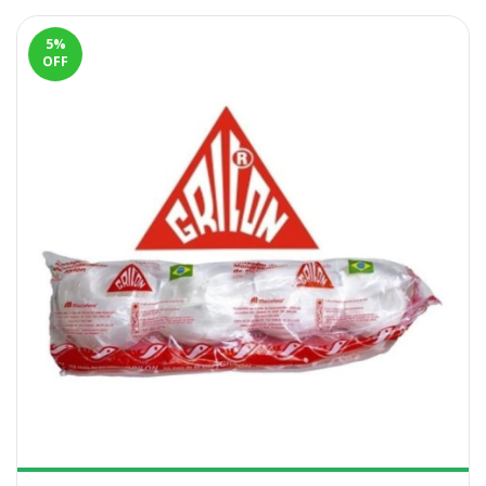
5
%
OFF