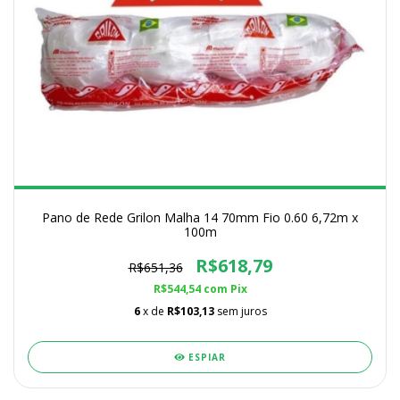
Pano de Rede Grilon Malha 14 70mm Fio 0.60 6,72m x
100m
R$618,79
R$651,36
R$544,54
com
Pix
6
x de
R$103,13
sem juros
ESPIAR