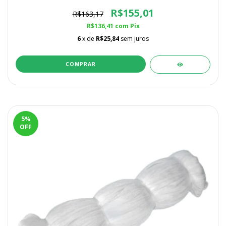
R$155,01
R$163,17
R$136,41
com
Pix
6
x de
R$25,84
sem juros
5
%
OFF