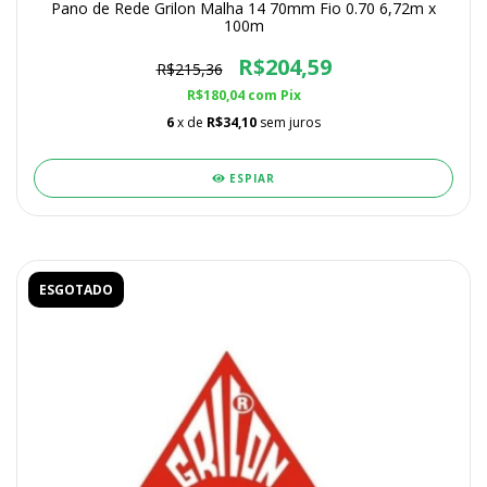
Pano de Rede Grilon Malha 14 70mm Fio 0.70 6,72m x
100m
R$204,59
R$215,36
R$180,04
com
Pix
6
x de
R$34,10
sem juros
ESPIAR
ESGOTADO