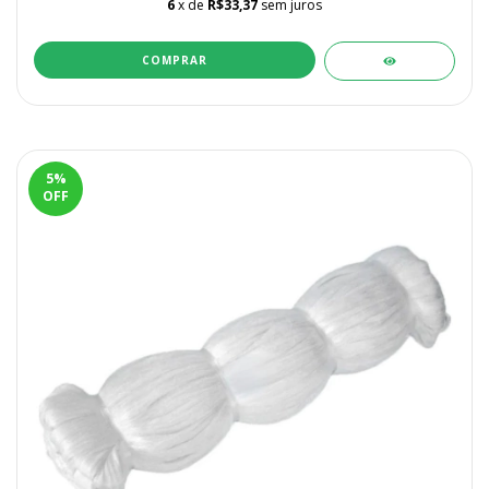
6
x de
R$33,37
sem juros
5
%
OFF