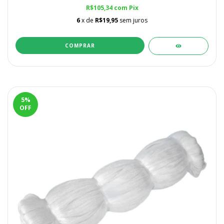
R$105,34
com
Pix
6
x de
R$19,95
sem juros
5
%
OFF