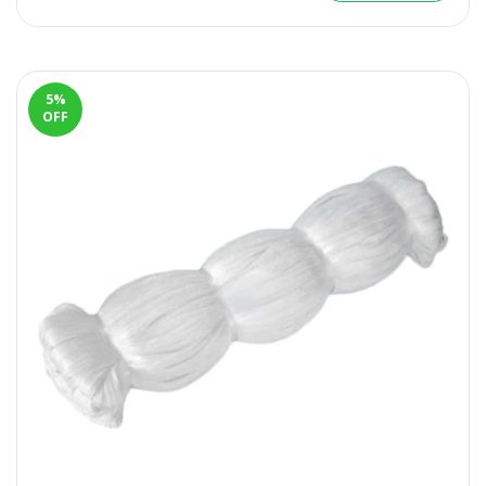
5
%
OFF