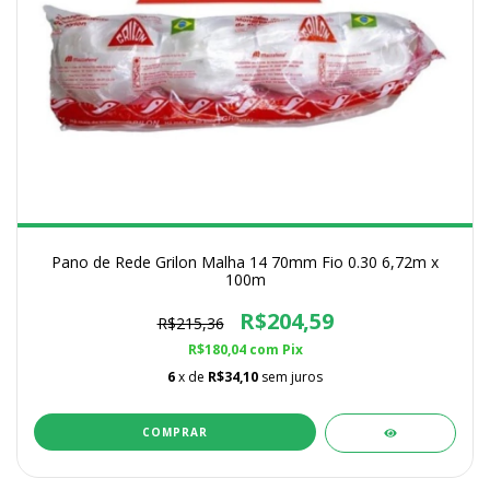
Pano de Rede Grilon Malha 14 70mm Fio 0.30 6,72m x
100m
R$204,59
R$215,36
R$180,04
com
Pix
6
x de
R$34,10
sem juros