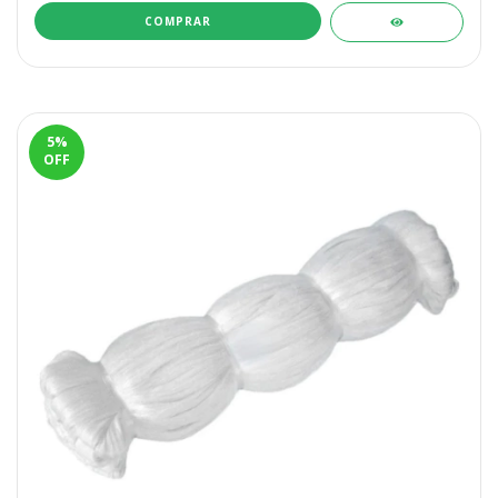
5
%
OFF