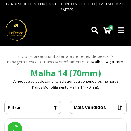
12% DESCONTO NO PIX | 6% DESCONTO NO BOLETO | CARTÃO EM ATÉ
12 VEZES
0
Início
>
breadcrumbs.tarrafas-e-redes-de-pesca
>
Panagem Pesca
>
Pano Monofilamento
>
Malha 14 (70mm)
Malha 14 (70mm)
Variedade cuidadosamente selecionada contendo os melhores
Panos Monofilamento Malha 14 (70mm).
Filtrar
5
%
OFF