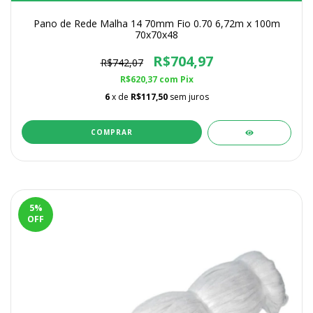
Pano de Rede Malha 14 70mm Fio 0.70 6,72m x 100m
70x70x48
R$704,97
R$742,07
R$620,37
com
Pix
6
x de
R$117,50
sem juros
5
%
OFF