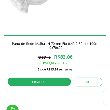
Pano de Rede Malha 14 70mm Fio 0.40 2,80m x 100m
40x70x20
R$83,06
R$87,43
R$73,09
com
Pix
6
x de
R$13,84
sem juros
5
%