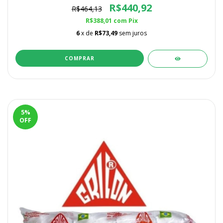
R$440,92
R$464,13
R$388,01
com
Pix
6
x de
R$73,49
sem juros
5
%
OFF