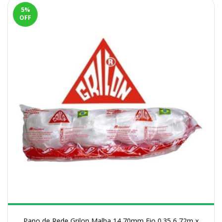
5
%
OFF
Pano de Rede Grilon Malha 14 70mm Fio 0.35 6,72m x