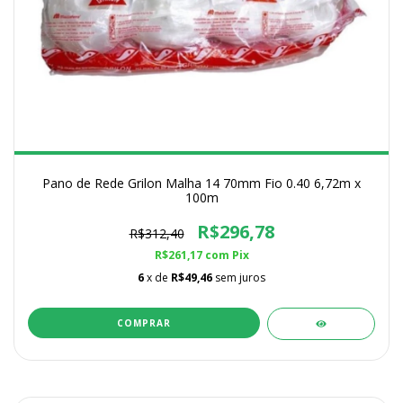
Pano de Rede Grilon Malha 14 70mm Fio 0.40 6,72m x
100m
R$296,78
R$312,40
R$261,17
com
Pix
6
x de
R$49,46
sem juros