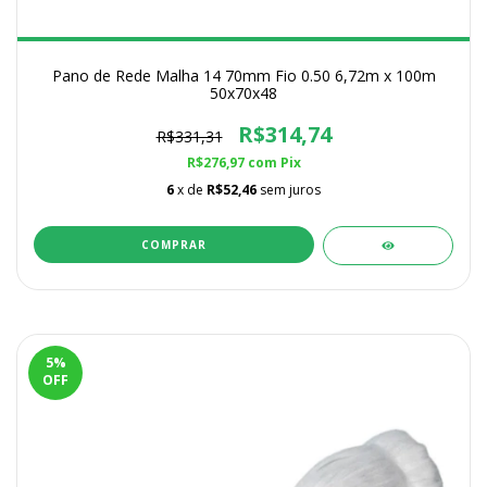
Pano de Rede Malha 14 70mm Fio 0.50 6,72m x 100m
50x70x48
R$314,74
R$331,31
R$276,97
com
Pix
6
x de
R$52,46
sem juros
5
%
OFF