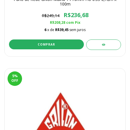
100m
R$236,68
R$249,14
R$208,28
com
Pix
6
x de
R$39,45
sem juros
5
%
OFF