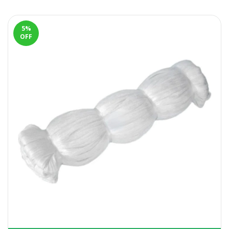
5
%
OFF