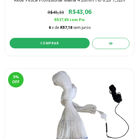
R$43,06
R$45,33
R$37,89
com
Pix
6
x de
R$7,18
sem juros
COMPRAR
5
%
OFF