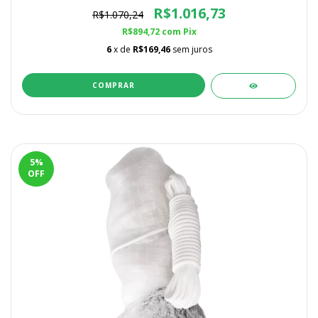
R$1.016,73
R$1.070,24
R$894,72
com
Pix
6
x de
R$169,46
sem juros
5
%
OFF